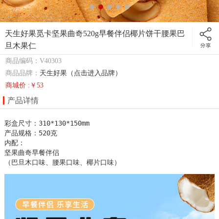
天生好果觅卡坚果曲奇520g早餐伴侣椰片饼干腰果巴
旦木果仁
商品编码：V40303
商品品牌：
天生好果（点击进入品牌）
商城价 :￥53
产品详情
彩盒尺寸：310*130*150mm

产品规格：520克

内配：

坚果曲奇早餐伴侣

（巴旦木口味、腰果口味、椰片口味）