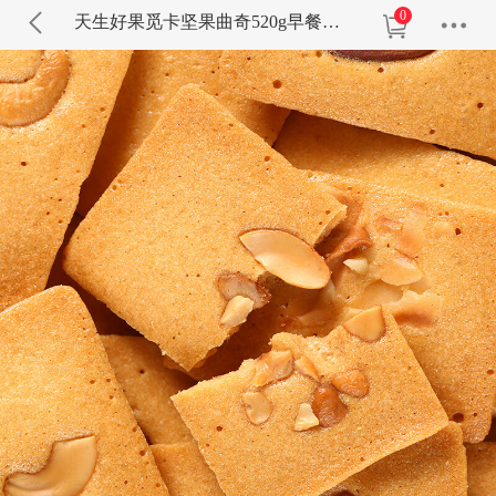
0
天生好果觅卡坚果曲奇520g早餐伴侣椰片饼干腰果巴旦木果仁