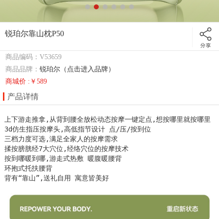
锐珀尔靠山枕P50
商品编码：V53659
商品品牌：
锐珀尔（点击进入品牌）
商城价 :￥589
产品详情
上下游走推拿,从背到腰全放松动态按摩一键定点,想按哪里就按哪里

3d仿生指压按摩头,高低指节设计 点/压/按到位

三档力度可选,满足全家人的按摩需求

揉按膀胱经7大穴位,经络穴位的按摩技术

按到哪暖到哪,游走式热敷 暖腹暖腰背

环抱式托扶腰背 

背有“靠山”,送礼自用 寓意皆美好