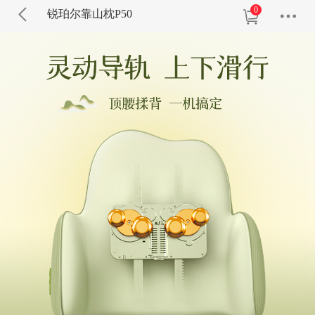
0
锐珀尔靠山枕P50