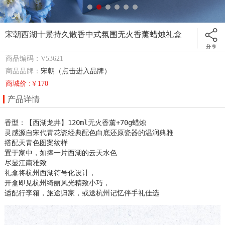
宋朝西湖十景持久散香中式氛围无火香薰蜡烛礼盒
商品编码：V53621
商品品牌：
宋朝（点击进入品牌）
商城价 :￥170
产品详情
香型：【西湖龙井】120ml无火香薰+70g蜡烛

灵感源自宋代青花瓷经典配色白底还原瓷器的温润典雅

搭配天青色图案纹样

置于家中，如捧一片西湖的云天水色

尽显江南雅致

礼盒将杭州西湖符号化设计，

开盒即见杭州绮丽风光精致小巧，

适配行李箱，旅途归家，或送杭州记忆伴手礼佳选