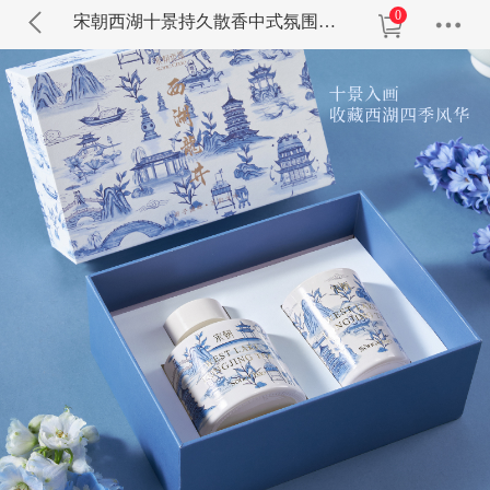
0
宋朝西湖十景持久散香中式氛围无火香薰蜡烛礼盒