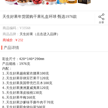
天生好果年货团购干果礼盒环球·甄选1976款
商品编码：V33568
商品品牌：
天生好果（点击进入品牌）
商城价 :￥232
产品详情
彩盒尺寸：420*140*290mm

产品规格：1976克

内配：

1.天生好果越南紫衣腰果100克

2.天生好果菲律宾芒果干120克

3.天生好果美国带壳巴旦木100克

4.天生好果澳洲夏威夷果120克

5.天生好果薄皮核桃138克

6.天生好果半梅160克

7.天生好果沙爹味手撕牛肉干70克

8.天生好果即食烧仙草500克
