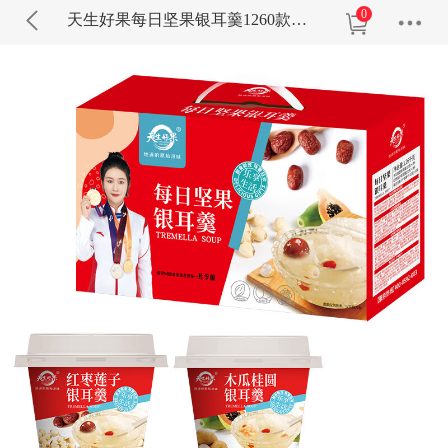
0
天生好果每日坚果银耳羹1260款早餐代餐6杯装