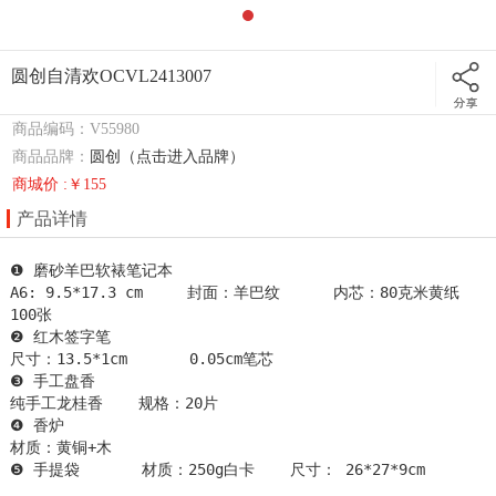
圆创自清欢OCVL2413007
商品编码：V55980
商品品牌：
圆创（点击进入品牌）
商城价 :￥155
产品详情
❶ 磨砂羊巴软裱笔记本

A6: 9.5*17.3 cm     封面：羊巴纹      内芯：80克米黄纸
100张

❷ 红木签字笔

尺寸：13.5*1cm       0.05cm笔芯

❸ 手工盘香

纯手工龙桂香    规格：20片

❹ 香炉

材质：黄铜+木

❺ 手提袋       材质：250g白卡    尺寸： 26*27*9cm