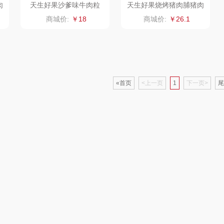
肉
天生好果沙爹味牛肉粒
天生好果烧烤猪肉脯猪肉
干袋装85克
器类）
洁丽雅（代理商）
乐心
康巴赫（锅具类）
商城价:
￥18
商城价:
￥26.1
茶
海尔
三头鹰
博牌
鲜
飞利浦新安怡
棉芽
伊莱克斯
«首页
<上一页
1
下一页>
尾
乐美雅（餐具类）
飞利浦（音频类）
珍视明
阿路弗仑
爱仕达
乐千厨
悠米UURMI
富安
门
卜珂
味滋源
玺魁
朗
郎氏达
喜临门
禹鸿物予
零
七匹狼
朱炳仁铜
高洁丝
南方寝饰
瓷咖什
氛围部落