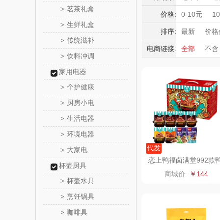
momo（
茗茶礼盒
>
积分礼品
价格:
0-10元
1
生鲜礼盒
>
暖冬好物
西屋（运动
排序:
最新
价格
传统滋补
>
高端送礼
电商链接:
全部
不含
DGI
饮料冲调
保险礼品
>
母亲节
父
家用电器
元朗荣
个护健康
>
斯凯奇SKE
厨房小电
>
生活电器
>
S
立白（包
环境电器
>
锦礼
代发
大家电
>
恋上鸭福卤满堂992款
杯壶厨具
翅根鸭翅鸭锁骨鸭脖笋
润心
商城价:
￥144
烤肉豆脯
杯壶水具
>
悦滋
烹饪锅具
>
咖啡具
>
爱润丝