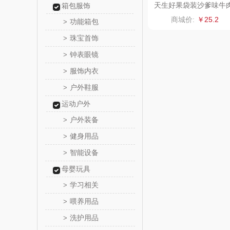
天生好果袋装沙爹味牛
箱包服饰
干70克
温仑山（电
商城价:
￥25.2
功能箱包
>
珠宝首饰
>
澜沧古
钟表眼镜
>
吉潮瑞
服饰内衣
>
户外鞋服
>
海信
运动户外
Alluflon
户外装备
>
健身用品
>
福临
智能设备
>
北欧沃
母婴玩具
学习相关
>
正负
喂养用品
>
洗护用品
>
信科