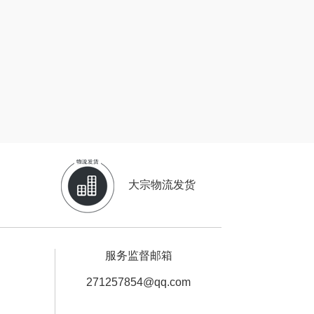
中华
民间造物
嘉禾月
瑞驰SWICKY
金龙鱼
香畴
冠军
施耐德
乐而雅
苏菲
大宗物流发货
KEPO
嗑西西
稻梁菽
得一茶
服务监督邮箱
茶马世家
陈克明
271257854@qq.com
鹏程
蜜丝婷