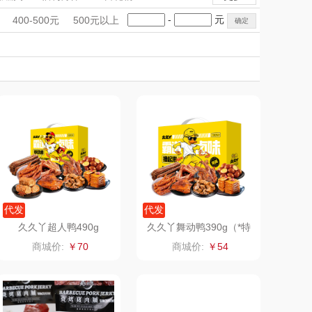
匠心萌宠
YOTTOY
手礼盒
会议礼品
国潮文创
-
元
400-500元
500元以上
堂马氏铺子
科技感礼品
蔬果园（代理商）
中国风
创意礼品
女神节
奶企礼品
银行礼品
伯纳德
万象
七夕节
建党节
圣诞节
教师节
 超柔床品
三只松鼠（代理
商）
味（代理商）
LUING BOX
康宁
京意之选
 MILITARY
罗莱超柔床品
代发
代发
久久丫超人鸭490g
久久丫舞动鸭390g（*特
价款）
睿嫣
竹盐
商城价:
￥70
商城价:
￥54
倍瑞傲
安宝笛
BAM老板
康夫