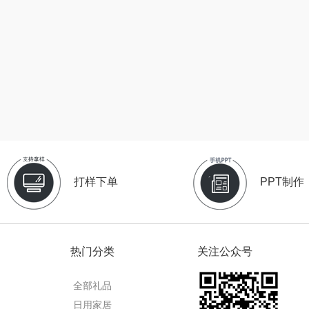
（小家
厨创妈咪
传应
陇间柒月(包销款)
销款）
元黍
高原宏
睡眠博士
头
家之礼
啄木鸟PLOVER
胡姬花
（家纺）
象印
福礼掌柜
迪士尼（数码类）
来伊份
五谷磨房
她妍社
打样下单
PPT制作
ie
品存
爱国者
尔木萄
途雅
HYUNDAI（电器
莱克
热门分类
关注公众号
类）
府
吉米
碧云泉
普沃达
全部礼品
TKK
奥帝尔（包销款）
左都
日用家居