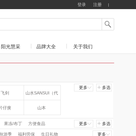
登录
注册
阳光慧采
品牌大全
关于我们
更多
多选
飞剑
山水SANSUI（代
理商）
片仔癀
山本
LOHOLO
途柏丽TOBERLIR
果冻/布丁
方便食品
更多
多选
秋游季
福利劳保
生日礼物
更多