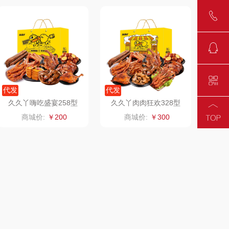
千问
杜邦（餐具类）
洽洽
奥克斯
良品（代理
味滋源（品牌方）
代发
代发
商）
呼也
梦洁
久久丫嗨吃盛宴258型
久久丫肉肉狂欢328型
商城价:
￥200
商城价:
￥300
丽耳
三胖蛋
宏太
都乐Dole
欧丽薇兰
易路达
汤姆逊
皮尔卡丹（皮具
类）
锡品源
狮峰