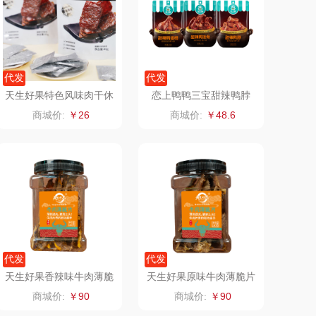
（定制款）
爱国者（移动电
源）
江中食疗
凤凰
代发
代发
天生好果特色风味肉干休
恋上鸭鸭三宝甜辣鸭脖
晒瑞
实丰文化
闲零食烧烤猪肉脯85克
+甜辣鸭翅根+甜辣鸭锁
商城价:
￥26
商城价:
￥48.6
骨独立小包组合款
漫沃星系
TCL
山萃
可益康
BTSM
路悠悠
保宁
伊莎贝拉
代发
代发
雅鹿
圣耳
天生好果香辣味牛肉薄脆
天生好果原味牛肉薄脆片
片100克
100克
商城价:
￥90
商城价:
￥90
铮铭
臻牧