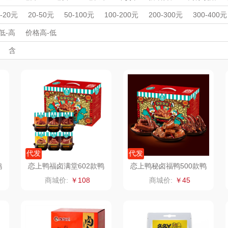
杯壶）
大嘴猴（杯壶厨具
觅菓
MOVA
周年庆礼品
春游踏青
开学季礼品
毕业季礼品
开门红专区
伴
0-20元
20-50元
50-100元
100-200元
200-300元
300-400元
雨伞）
户外）
外事出国
非一FETANA
入职礼
高颜值礼品
乐扣乐扣（家居/
IP联名款
星巴克（杯壶/包
企业团建
展会礼品
宝
低-高
价格高-低
开业乔迁
乡村振兴
定制案例
珠宝礼品
酒店旅游
高校礼品
含
小家电）
袋）
唯宝
姑苏渔歌
纺王
建材礼品
政企单位
房地产礼品
汽车礼品
进店礼
情人节
亲节
儿童节
中秋节
建军节
护士节
重阳节
华
纽曼Newmine
纽曼Newmine
佳帮手
罗莱
（线下款）
（线上款）
CHER
可口可乐Coca Col
沃莱
十二夏天
百草
a
销款）
润本（套装）
乐班
戴可思
阿茜娅（AGIA）
卓然
首佩
SWISS
代发
代发
鸭
恋上鸭福卤满堂602款鸭
恋上鸭秘卤福鸭500款鸭
丝
翅根鸭翅鸭锁骨独立小包
翅根鸭翅鸭锁骨独立小包
奈雪茶院
奈雪的茶
克洛特
商城价:
￥108
商城价:
￥45
装网红小吃
装
木
丝丽诺妃
睿嫣润膏
锐致
婷
形象派
花卉诗
小天鹅
RO