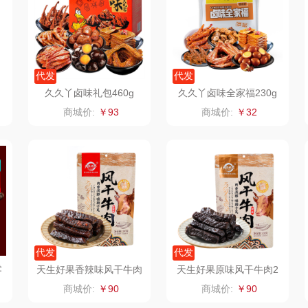
仕
拜灭士
舒蕾（定制款）
洁玉（定制款）
富昌
浦
荣诚
周六福
江中猴姑
代发
代发
g
久久丫卤味礼包460g
久久丫卤味全家福230g
蛋
马克图布
苏泊尔（代理商）
九阳（代理商）
商城价:
￥93
商城价:
￥32
球
梵沐
骆驼
VVC
斋
立家
泸溪河桃酥
中茶
仓
干饭熊饱饱
汉美驰
梦洁家纺
金龙鱼（包销款）
先科
德菲摩尔
代发
代发
牌方）
得力
润本（套装类）
浪莎
零
天生好果香辣味风干牛肉
天生好果原味风干牛肉2
锁
200克
00克
商城价:
￥90
商城价:
￥90
销款）
英红（包销款）
八马（包销款）
雅莉格丝