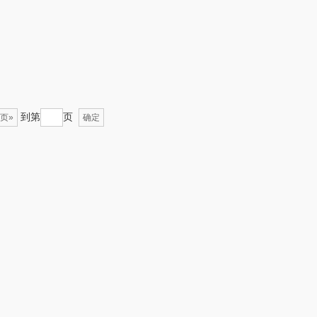
悦湘湖
万华茶林
keep
kaco
绿鼻子
乐扣乐扣（箱包杯
到第
页
页»
确定
壶）
康恩贝
WENGER/威戈
娜（包销款）
冈州故事
半亩川
双立人
艾可熊
万益蓝
护舒宝
顺然
厨邦
粒上皇