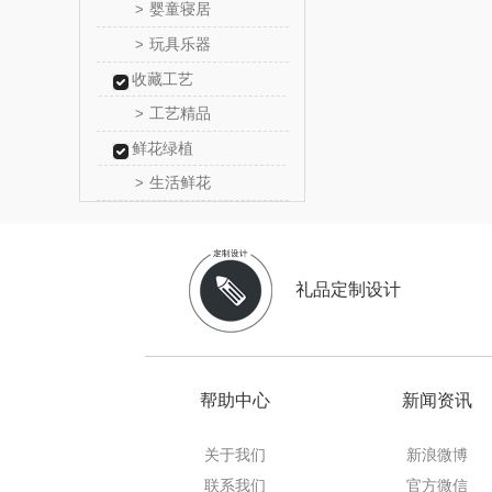
婴童寝居
>
乐扣乐扣
玩具乐器
>
收藏工艺
电）
康巴赫（包
工艺精品
>
鲸选码
鲜花绿植
生活鲜花
>
太力
向物
礼品定制设计
folli foll
乐事
帮助中心
新闻资讯
田知
关于我们
新浪微博
翼眠
联系我们
官方微信