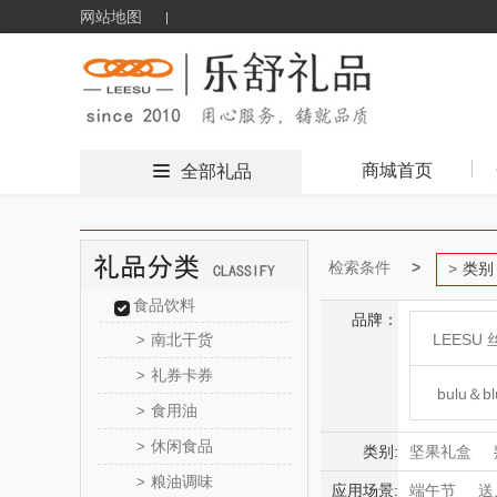
网站地图
商城首页
全部礼品
检索条件
类别
食品饮料
品牌：
南北干货
LEESU 
>
礼券卡券
>
bulu＆bl
食用油
>
休闲食品
>
新秀
类别:
坚果礼盒
粮油调味
>
糖果礼盒
应用场景:
端午节
送