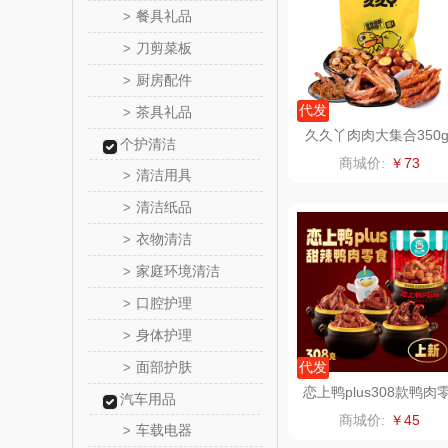
餐具礼品
>
罗尔
刀剪菜板
>
厨房配件
>
飞利
代发
茶具礼品
>
久久丫肉肉大集合350
个护清洁
保卫蛋
商城价:
￥73
清洁用具
>
洛克星
清洁纸品
>
衣物清洁
>
五芳
家庭环境清洁
>
皇家粮
口腔护理
>
身体护理
>
尹谜
面部护肤
代发
>
荣事达（品
恋上鸭plus308款鸭肉
汽车用品
食大礼包鸭翅根鸭翅鸭
商城价:
￥45
骨鸭脖
车载电器
>
味滋源（包