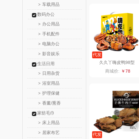
车载用品
>
真不
数码办公
办公用品
>
洁丽雅（包
手机配件
>
五丰黎
电脑办公
>
影音娱乐
>
代发
立时olay
久久丫嗨皮鸭98型
生活日用
商城价:
￥78
日用杂货
泉尔
>
浴室用品
>
奈斯派
护理保健
>
香薰/熏香
>
邻家饭
家纺毛巾
天琴
床上用品
>
居家布艺
>
傲胜OS
代发