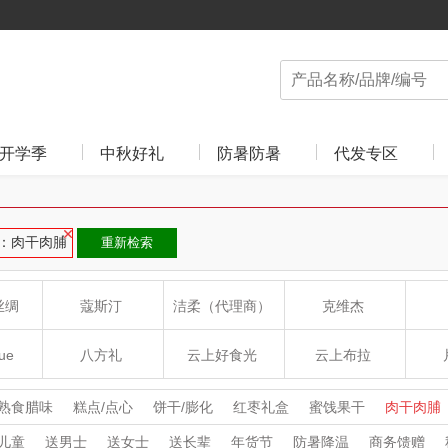
开学季
中秋好礼
防暑防暑
代发专区
：肉干肉脯
重新检索
丝绸
蔻斯汀
洁柔（代理商）
克维杰
ue
八方礼
云上好食光
云上布拉
丽
夏普SHARP
东方沁
绽家
HO
熟食腊味
糕点/点心
饼干/膨化
红枣礼盒
蜜饯果干
肉干肉脯
年货礼盒
中秋礼盒
鸭蛋类
儿童
送男士
送女士
送长辈
年货节
防暑降温
商务馈赠