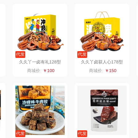
二
富安娜（包销款
西屋（小家电）
渝情渝礼
1）
销款）
云栖桦田
长寿花
百事食品
红
小胖爪
有色
可可满分
无印
代发
代发
ks
银小燕
京荟堂
富昌
久久丫一卤有礼128型
久久丫卤获人心178型
商城价:
￥100
商城价:
￥150
思
润培
品胜
百事（饮具类）
索
小度
索爱（个护类）
创维（手表类）
香
赫兰希
丸美
几梦
朗赫
果兹
西屋（风扇类）
IM
360
LK
艾美特（代理商）
代发
代发